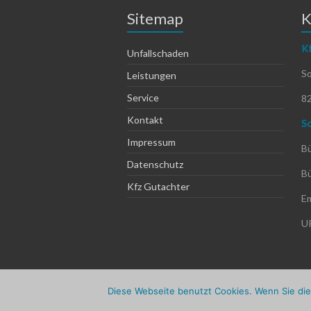
Sitemap
K
Kf
Unfallschaden
S
Leistungen
Service
8
Kontakt
Sc
Impressum
Bü
Datenschutz
Bü
Kfz Gutachter
Em
U
Cop
Diese Webseite benutzt Cookies. Wenn Sie die