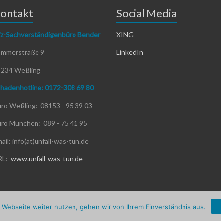
ontakt
Social Media
z-Sachverständigenbüro Bender
XING
ommerstraße 9
LinkedIn
2234 Weßling
hadenhotline: 0172-308 69 80
ro Weßling: 08153 - 95 39 03
ro München: 089 - 75 41 95
ail: info(at)unfall-was-tun.de
RL:
www.unfall-was-tun.de
yright © 2026
Kfz-Sachverständiger | Schaden-Gutachter | Unfall, was 
 Webseite weiter nutzen, gehen wir von Ihrem Einverständnis aus.